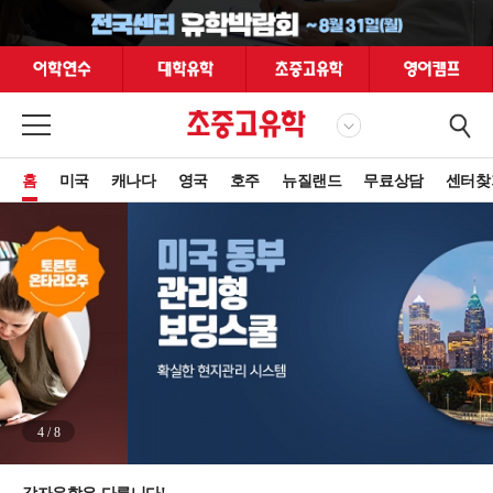
홈
미국
캐나다
영국
호주
뉴질랜드
무료상담
센터찾
4
/
8