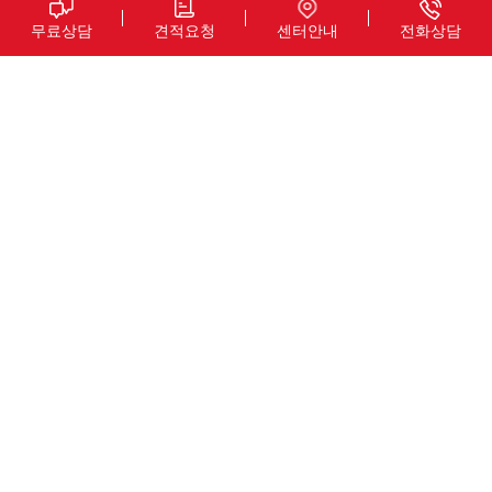
무료상담
견적요청
센터안내
전화상담
Educational
The Largest
Specialist
30
17
18
년+
개
년
교육전문그룹
국내최다센터
평균상담경력
Global
Oversea
Network
Institutions
24
2,600
개국
개+
해외네트워크
해외교육기관
대한민국
대한민국
2년연속
교육산업
대표우수기업인증
서비스 만족 대상
유학부분 대상