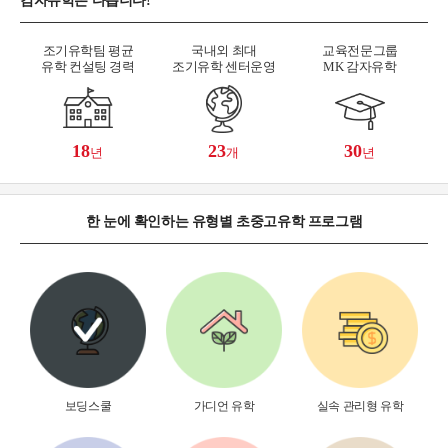
감자유학은 다릅니다!
조기유학팀 평균
국내외 최대
교육전문그룹
유학 컨설팅 경력
조기유학 센터운영
MK 감자유학
18
23
30
년
개
년
한 눈에 확인하는 유형별 초중고유학 프로그램
보딩스쿨
가디언 유학
실속 관리형 유학