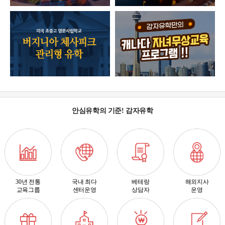
안심유학의 기준! 감자유학
30년 전통
국내 최다
베테랑
해외지사
교육그룹
센터운영
상담자
운영