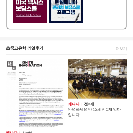
초중고유학 리얼후기
더보기
캐나다 |
전○재
안녕하세요 만 15세 전O재 엄마
입니다.
캐나다 |
사○00