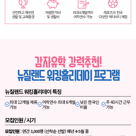
안전하고 깨끗한
저렴한 학비
최대 6개월까지
레포츠의 천국
생활 및 교육환경
및 생활비
어학연수 가능
다양한 엑티비티 체험
감자유학 강력추천!
뉴질랜드 워킹홀리데이 프로그램
뉴질랜드 워킹홀리데이 특징
최대 12개월 체류
어학연수 최대 6개월
낮은 한국인
주 40시간 근무
가능
가능
비율
가능
모집인원 / 시기
모집인원
: 연간 3,000명 (선착순 선발) 매년 4-5월 중