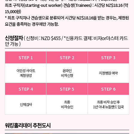
최초 구직자(starting-out worker) 견습생(Trainees) : 시간당 NZ$18.16 (약
15,000원)
* 최초 구직자나 견습생으로 분류되어 시간당 NZ$18.16을 받는 경우는, 제한된
요건을 충족하는 경우에만 가능함.
신청절차
( 신청비 : NZD $455 / *신용카드 결제: 비자or마스터 카드
만 가능 )
STEP 1
STEP 2
STEP 3
이민성 사이트
온라인
지정병원 예약
계정생성
비자신청
STEP 4
STEP 5
STEP 6
최종
최종 비자 승인 후
신체검사
비자승인
1년 이내 뉴질랜드 입국
워킹홀리데이 추천도시