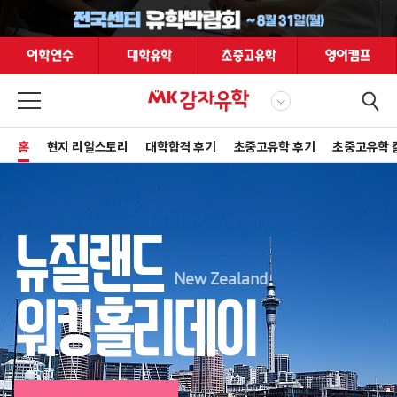
홈
현지 리얼스토리
대학합격 후기
초중고유학 후기
초중고유학 
뉴질랜드
New Zealand
워킹홀리데이