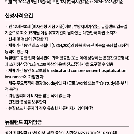
* (참고) 2024년 5월 16일(목) 오전 7시 (한국시간기준) - 2024~2025년기준
신청자격 요건
ㆍ만 18세~30세 (비자신청 시점 기준)이며, 부양자녀가 없는, 뉴질랜드 입국일
기준으로 최소 15개월 이상 유효기간이
남아있는 대한민국 여권 소지자
ㆍ신체 및 정신이 건강한 자
ㆍ체류기간 동안 최소 생활비 (NZ$4,200)와 왕복 항공권 비용을 충당할 재정적
능력이 있는 자
뉴질랜드 공항 입국 심사관이 귀국 항공권(또는 이에 상당하는 은행잔고증명서)
과
초기정착금(NZ$ 4,200 이상의 은행 잔고증명서)을 요구할 수 있음.
ㆍ체류기간 동안 의료보험 (medical and comprehensive hospitalization
insurance)에 가입한 자
ㆍ체류 주요목적이 관광(holiday)인 자 (근로(work) 또는 학습(study)은 부차
적 목적)
ㆍ워킹홀리데이 비자를 받은 적이 없는 자
ㆍ건전한 품성을 보유한자
ㆍ뉴질랜드 체류자의 경우 유효한 체류비자가 있어야 함
뉴질랜드 최저임금
성인 최저임금 (16세 이상, 세전 금액) : 시간당 NZ$22.70 (약 18,900원)