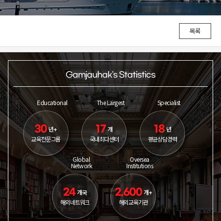
목록
Gamjauhak's Statistics
Educational
The Largest
Specialist
30
17
18
년+
개
년
교육전문그룹
국내최다센터
평균상담경력
Global
Oversea
Network
Institutions
24
2,600
개국
개+
해외네트워크
해외교육기관