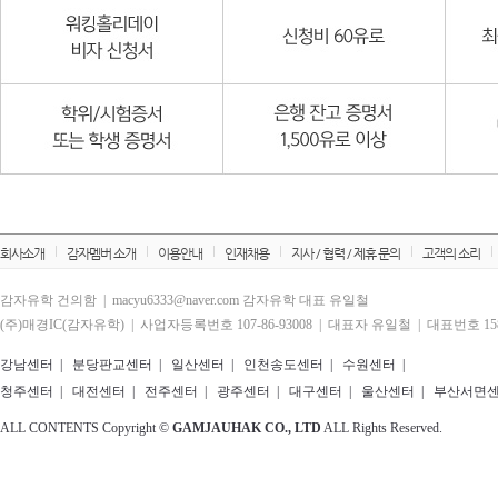
회사소개
감자멤버 소개
이용안내
인재채용
지사 / 협력 / 제휴 문의
고객의 소리
감자유학 건의함 | macyu6333@naver.com 감자유학 대표 유일철
(주)매경IC(감자유학) | 사업자등록번호 107-86-93008 | 대표자 유일철 | 대표번호 1588
강남센터
|
분당판교센터
|
일산센터
|
인천송도센터
|
수원센터
|
청주센터
|
대전센터
|
전주센터
|
광주센터
|
대구센터
|
울산센터
|
부산서면
ALL CONTENTS Copyright ©
GAMJAUHAK CO., LTD
ALL Rights Reserved.