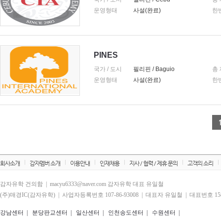
운영형태
사설(완료)
한
PINES
국가 / 도시
필리핀 / Baguio
총
운영형태
사설(완료)
한
회사소개
감자멤버 소개
이용안내
인재채용
지사 / 협력 / 제휴 문의
고객의 소리
감자유학 건의함 | macyu6333@naver.com 감자유학 대표 유일철
(주)매경IC(감자유학) | 사업자등록번호 107-86-93008 | 대표자 유일철 | 대표번호 1588
강남센터
|
분당판교센터
|
일산센터
|
인천송도센터
|
수원센터
|