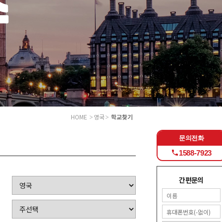
HOME
영국
학교찾기
문의전화
1588-7923
간편문의