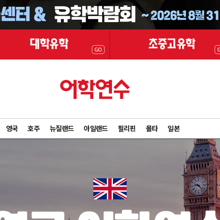
영국
호주
뉴질랜드
아일랜드
필리핀
몰타
일본