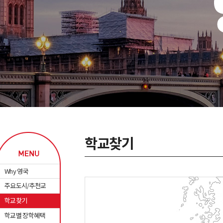
학교찾기
Why 영국
주요도시/추천교
학교찾기
학교별 장학혜택