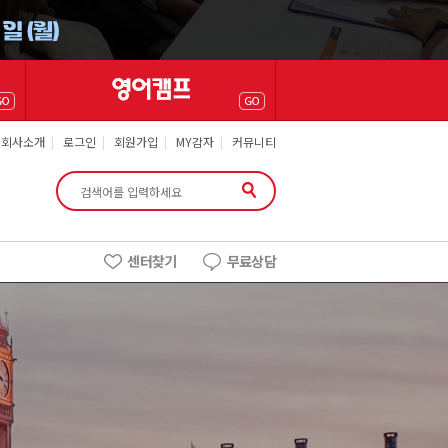
회사소개
|
로그인
|
회원가입
|
MY감자
|
커뮤니티
센터찾기
무료상담