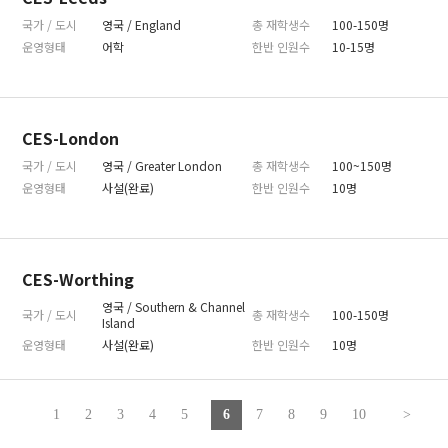
국가 / 도시
영국 / England
총 재학생수
100-150명
운영형태
어학
한반 인원수
10-15명
CES-London
국가 / 도시
영국 / Greater London
총 재학생수
100~150명
운영형태
사설(완료)
한반 인원수
10명
CES-Worthing
영국 / Southern & Channel
국가 / 도시
총 재학생수
100-150명
Island
운영형태
사설(완료)
한반 인원수
10명
1
2
3
4
5
6
7
8
9
10
>