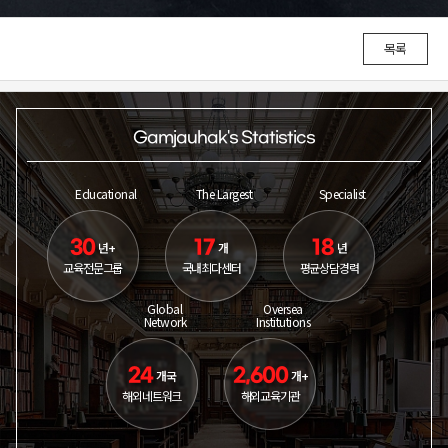
목록
Gamjauhak's Statistics
Educational
The Largest
Specialist
30
17
18
년+
개
년
교육전문그룹
국내최다센터
평균상담경력
Global
Oversea
Network
Institutions
24
2,600
개국
개+
해외네트워크
해외교육기관