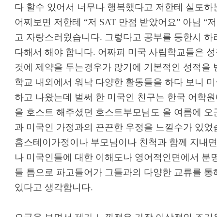
다 할수 있어서 너무나 행복했다고 저한테 실토하
어찌보면 저한테
“
저
SAT
만점 받았어요
”
아님
“
저
고 자랑스러웠습니다
.
그렇다고 공부를 등한시 하
다해서 해야 합니다
.
어짜피 미국 사립학교들은 성
것에 제약을 두는경우가 많기에 기본적인 성적을
학교 내외에서 워낙 다양한 활동들을 하다 보니 
하고 나왔는데 벌써 한 미국인 친구는 한국 어학
을 호스트 해주셨던 호스트부모님도 올 여름에 오
과 미국인 가정과의 끈끈한 우정을 느낄수가 있
홈스테이가정이나 부모님이나 친척과 함께 지내면
나 미국인들에 대한 이해도나 영어적인면에서 분
들 틈으로 파고들어가 그들과의 다양한 교류를 통
있다고 생각합니다
.