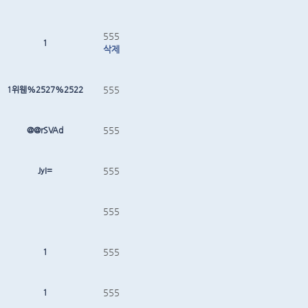
555
1
삭제
1위웬%2527%2522
555
@@rSVAd
555
JyI=
555
555
1
555
1
555