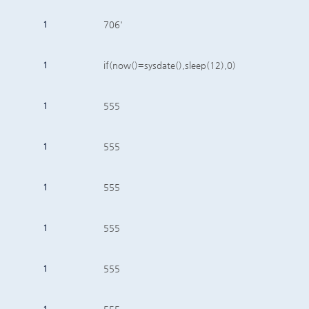
1
706'
1
if(now()=sysdate(),sleep(12),0)
1
555
1
555
1
555
1
555
1
555