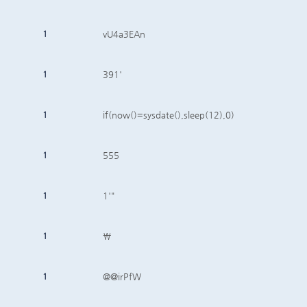
1
vU4a3EAn
1
391'
1
if(now()=sysdate(),sleep(12),0)
1
555
1
1'"
1
\
1
@@irPfW