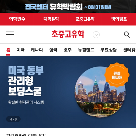
홈
미국
캐나다
영국
호주
뉴질랜드
무료상담
센터찾
4
/
8