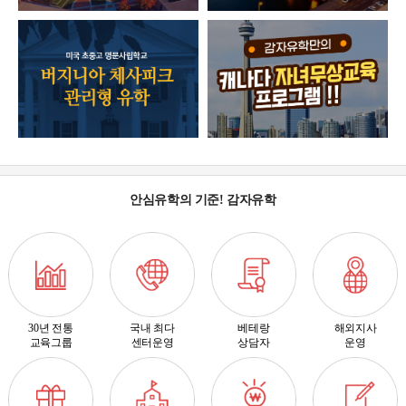
안심유학의 기준! 감자유학
30년 전통
국내 최다
베테랑
해외지사
교육그룹
센터운영
상담자
운영