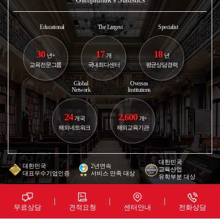
Educational
The Largest
Specialist
30
17
18
년+
개
년
교육전문그룹
국내최다센터
평균상담경력
Global
Oversea
Network
Institutions
24
2,600
개국
개+
해외네트워크
해외교육기관
대한민국
대한민국
2년연속
교육산업
대표우수기업인증
서비스 만족 대상
유학부분 대상
무료상담
견적요청
센터안내
전화상담