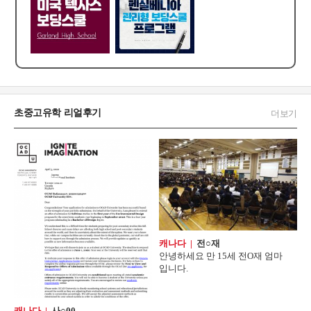
초중고유학 리얼후기
더보기
캐나다 |
전○재
안녕하세요 만 15세 전O재 엄마
입니다.
캐나다 |
사○00