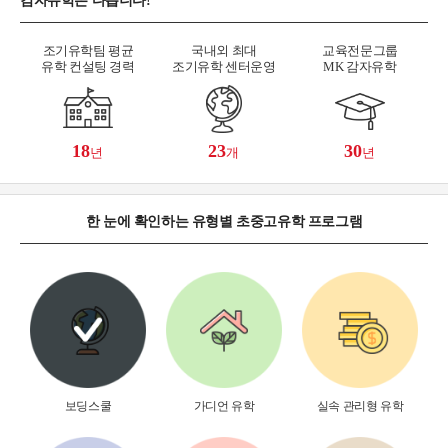
감자유학은 다릅니다!
조기유학팀 평균
국내외 최대
교육전문그룹
유학 컨설팅 경력
조기유학 센터운영
MK 감자유학
18
23
30
년
개
년
한 눈에 확인하는 유형별 초중고유학 프로그램
보딩스쿨
가디언 유학
실속 관리형 유학