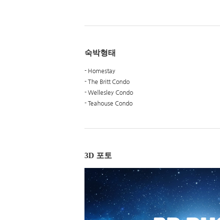
숙박형태
- Homestay
- The Britt Condo
- Wellesley Condo
- Teahouse Condo
3D 포토