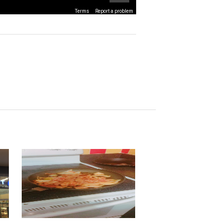
Terms
Report a problem
mage may be subject to copyright