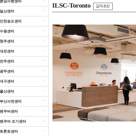
+
분당서현센터
ILSC-Toronto
+
일산센터
+
인천송도센터
+
수원센터
+
청주센터
+
대전센터
+
전주센터
+
광주센터
+
대구센터
+
울산센터
+
부산서면센터
+
밴쿠버센터
+
밴쿠버 조기센터
+
토론토센터