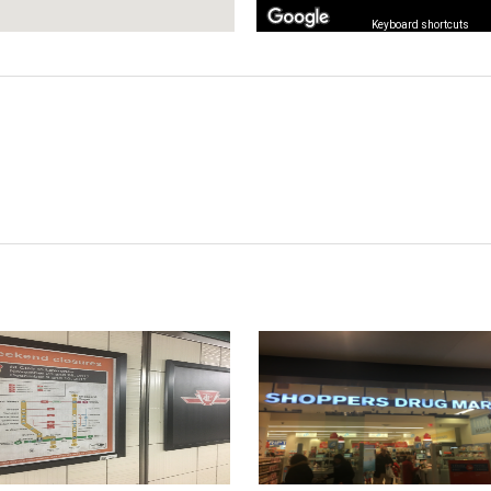
Keyboard shortcuts
I