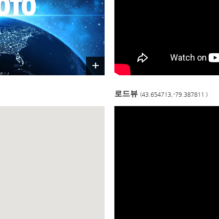
로드뷰
(43.654713,-79.387811 )