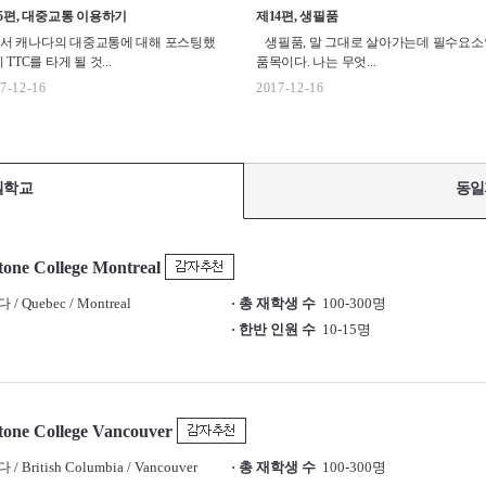
5편, 대중교통 이용하기
제14편, 생필품
서 캐나다의 대중교통에 대해 포스팅했
생필품, 말 그대로 살아가는데 필수요소
 TTC를 타게 될 것...
품목이다. 나는 무엇...
7-12-16
2017-12-16
일학교
동일
one College Montreal
 Quebec / Montreal
· 총 재학생 수
100-300명
· 한반 인원 수
10-15명
tone College Vancouver
 British Columbia / Vancouver
· 총 재학생 수
100-300명