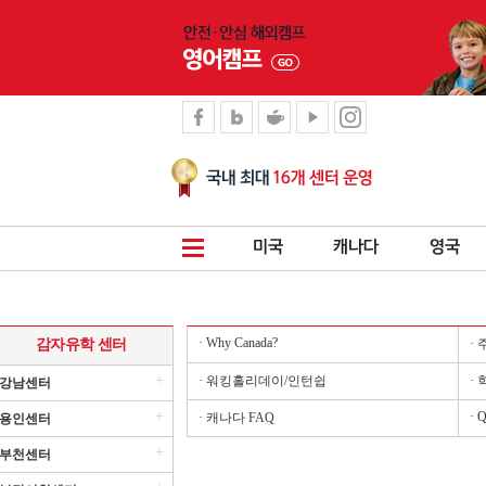
· Why Canada?
감자유학 센터
·
+
· 워킹홀리데이/인턴쉽
·
강남센터
+
· 
· 캐나다 FAQ
용인센터
+
부천센터