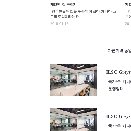
제13편, 집 구하기
제1
한국인들은 집을 구하기 참 쉽다. 캐나다 스
앞
토리 모임이라는 캐...
듯이
2018-01-13
201
다른지역 동
ILSC-Greyst
· 국가/주
캐나다 /
· 운영형태
ILSC-Greys
· 국가/주
캐나다 /