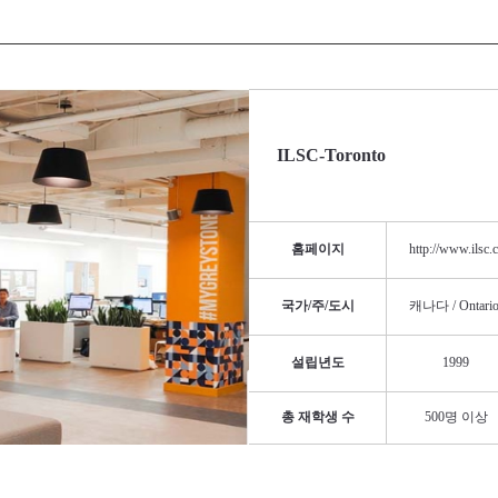
ILSC-Toronto
홈페이지
http://www.ilsc.
국가/주/도시
캐나다 / Ontario 
설립년도
1999
총 재학생 수
500명 이상