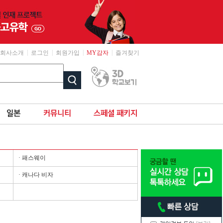
|
|
|
|
회사소개
로그인
회원가입
MY감자
즐겨찾기
· 패스웨이
· 캐나다 비자