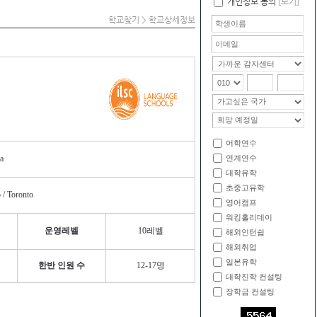
개인정보 동의
[보기]
학교찾기 > 학교상세정보
어학연수
ca
연계연수
대학유학
초중고유학
/ Toronto
영어캠프
워킹홀리데이
운영레벨
10레벨
해외인턴쉽
해외취업
일본유학
한반 인원 수
12-17명
대학진학 컨설팅
장학금 컨설팅