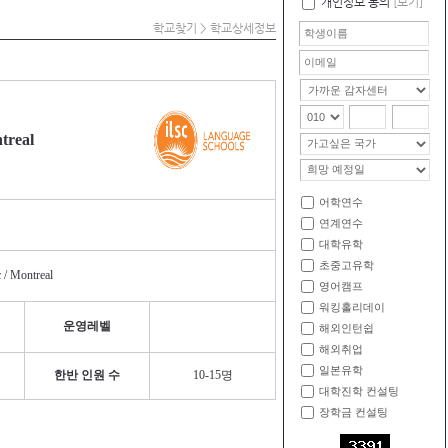
개인정보 동의
[보기]
학교찾기 > 학교상세정보
treal
어학연수
연계연수
대학유학
초중고유학
/ Montreal
영어캠프
워킹홀리데이
운영레벨
해외인턴쉽
해외취업
일본유학
한반 인원 수
10-15명
대학진학 컨설팅
장학금 컨설팅