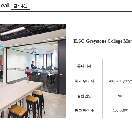
eal
ILSC-Greystone College Mon
홈페이지
국가/주/도시
캐나다 / Quebec 
설립년도
2018
총 재학생 수
100-300명