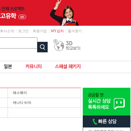
|
|
|
|
회사소개
로그인
회원가입
MY감자
즐겨찾기
· 패스웨이
· 캐나다 비자