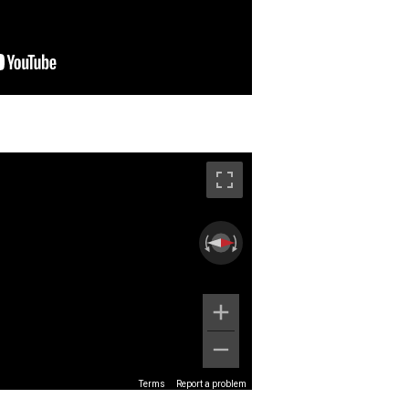
Terms
Report a problem
mage may be subject to copyright