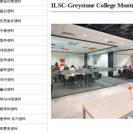
+
분당서현센터
ILSC-Greystone College Montr
+
일산센터
+
인천송도센터
+
수원센터
+
청주센터
+
대전센터
+
전주센터
+
광주센터
+
대구센터
+
울산센터
+
부산서면센터
+
밴쿠버센터
+
밴쿠버 조기센터
+
토론토센터