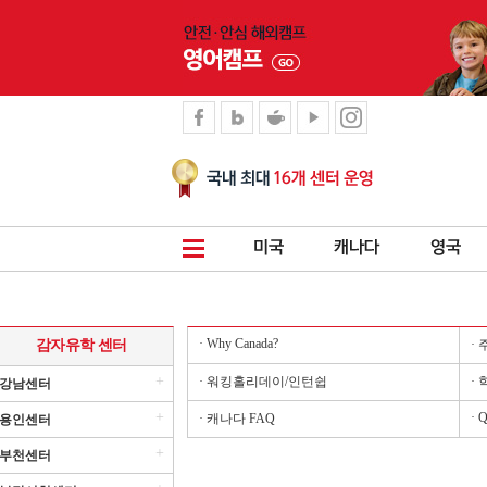
· Why Canada?
감자유학 센터
·
+
· 워킹홀리데이/인턴쉽
·
강남센터
+
· 
· 캐나다 FAQ
용인센터
+
부천센터