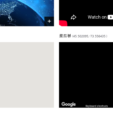
로드뷰
(45.502095,-73.556435 )
Keyboard shortcuts
I