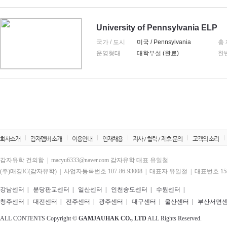
University of Pennsylvania ELP
국가 / 도시
미국 / Pennsylvania
총
운영형태
대학부설 (완료)
한
회사소개
감자멤버 소개
이용안내
인재채용
지사 / 협력 / 제휴 문의
고객의 소리
감자유학 건의함 | macyu6333@naver.com 감자유학 대표 유일철
(주)매경IC(감자유학) | 사업자등록번호 107-86-93008 | 대표자 유일철 | 대표번호 1588
강남센터
|
분당판교센터
|
일산센터
|
인천송도센터
|
수원센터
|
청주센터
|
대전센터
|
전주센터
|
광주센터
|
대구센터
|
울산센터
|
부산서면
ALL CONTENTS Copyright ©
GAMJAUHAK CO., LTD
ALL Rights Reserved.