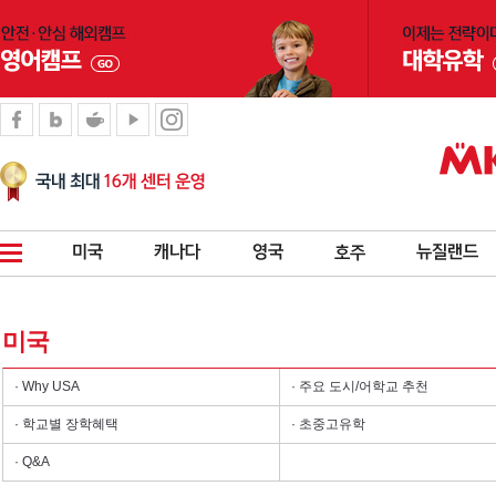
미국
· Why USA
· 주요 도시/어학교 추천
· 학교별 장학혜택
· 초중고유학
· Q&A