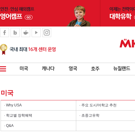
미국
· Why USA
· 주요 도시/어학교 추천
· 학교별 장학혜택
· 초중고유학
· Q&A