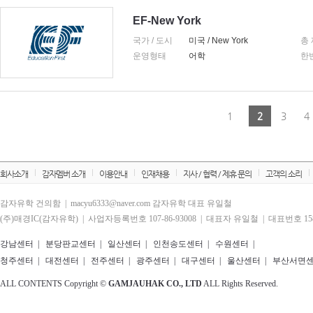
EF-New York
국가 / 도시
미국 / New York
총
운영형태
어학
한
1
2
3
4
회사소개
감자멤버 소개
이용안내
인재채용
지사 / 협력 / 제휴 문의
고객의 소리
감자유학 건의함 | macyu6333@naver.com 감자유학 대표 유일철
(주)매경IC(감자유학) | 사업자등록번호 107-86-93008 | 대표자 유일철 | 대표번호 1588
강남센터
|
분당판교센터
|
일산센터
|
인천송도센터
|
수원센터
|
청주센터
|
대전센터
|
전주센터
|
광주센터
|
대구센터
|
울산센터
|
부산서면
ALL CONTENTS Copyright ©
GAMJAUHAK CO., LTD
ALL Rights Reserved.