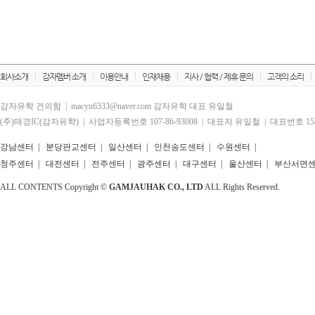
회사소개
감자멤버 소개
이용안내
인재채용
지사 / 협력 / 제휴 문의
고객의 소리
감자유학 건의함 | macyu6333@naver.com 감자유학 대표 유일철
(주)매경IC(감자유학) | 사업자등록번호 107-86-93008 | 대표자 유일철 | 대표번호 1588
강남센터
|
분당판교센터
|
일산센터
|
인천송도센터
|
수원센터
|
청주센터
|
대전센터
|
전주센터
|
광주센터
|
대구센터
|
울산센터
|
부산서면
ALL CONTENTS Copyright ©
GAMJAUHAK CO., LTD
ALL Rights Reserved.