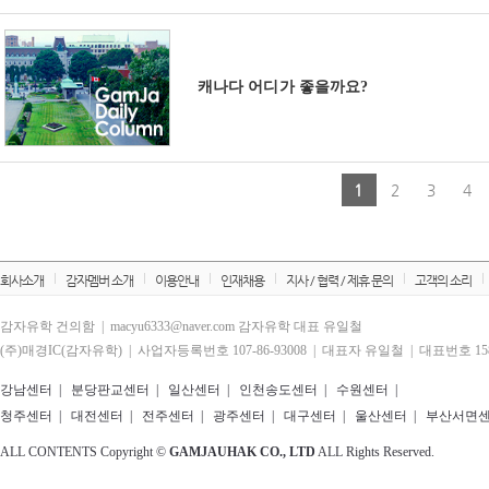
캐나다 어디가 좋을까요?
1
2
3
4
회사소개
감자멤버 소개
이용안내
인재채용
지사 / 협력 / 제휴 문의
고객의 소리
감자유학 건의함 | macyu6333@naver.com 감자유학 대표 유일철
(주)매경IC(감자유학) | 사업자등록번호 107-86-93008 | 대표자 유일철 | 대표번호 1588
강남센터
|
분당판교센터
|
일산센터
|
인천송도센터
|
수원센터
|
청주센터
|
대전센터
|
전주센터
|
광주센터
|
대구센터
|
울산센터
|
부산서면
ALL CONTENTS Copyright ©
GAMJAUHAK CO., LTD
ALL Rights Reserved.